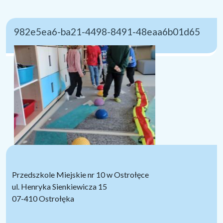
982e5ea6-ba21-4498-8491-48eaa6b01d65
Przedszkole Miejskie nr 10 w Ostrołęce
ul. Henryka Sienkiewicza 15
07-410 Ostrołęka